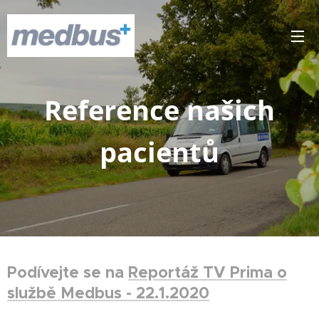
Reference našich
pacientů
Podívejte se na
Reportáž TV Prima o
službě Medbus - 22.1.2020