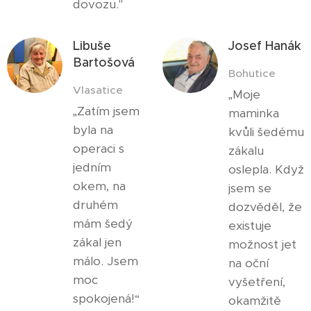
dovozu."
Libuše
Josef Hanák
Bartošová
Bohutice
Vlasatice
„Moje
„Zatím jsem
maminka
byla na
kvůli šedému
operaci s
zákalu
jedním
oslepla. Když
okem, na
jsem se
druhém
dozvěděl, že
mám šedý
existuje
zákal jen
možnost jet
málo. Jsem
na oční
moc
vyšetření,
spokojená!“
okamžitě