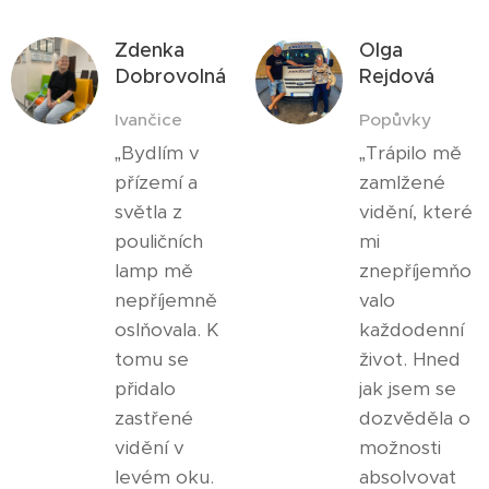
Zdenka
Olga
Dobrovolná
Rejdová
Ivančice
Popůvky
„Bydlím v
„Trápilo mě
přízemí a
zamlžené
světla z
vidění, které
pouličních
mi
lamp mě
znepříjemňo
nepříjemně
valo
oslňovala. K
každodenní
tomu se
život. Hned
přidalo
jak jsem se
zastřené
dozvěděla o
vidění v
možnosti
levém oku.
absolvovat