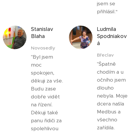
jsem se
přihlásil.“
Stanislav
Ludmila
Blaha
Spodniakov
á
Novosedly
Břeclav
"Byl jsem
"Špatně
moc
chodím a u
spokojen,
očního jsem
děkuji za vše.
dlouho
Budu zase
nebyla. Moje
dobře vidět
dcera našla
na řízení.
Medbus a
Děkuji také
všechno
panu řidiči za
zařídila.
spolehlivou