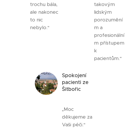
trochu bála,
takovým
ale nakonec
lidským
to nic
porozumění
nebylo.“
m a
profesionální
m přístupem
k
pacientům.“
Spokojení
pacienti ze
Šitbořic
„Moc
děkujeme za
Vaši péči.“