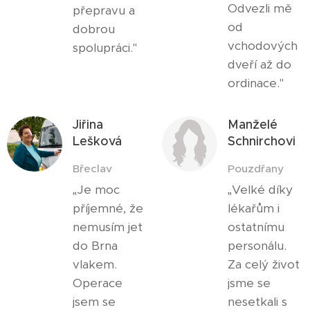
Odvezli mě
přepravu a
od
dobrou
vchodových
spolupráci."
dveří až do
ordinace."
Jiřina
Manželé
Lešková
Schnirchovi
Břeclav
Pouzdřany
„Je moc
„Velké díky
příjemné, že
lékařům i
nemusím jet
ostatnímu
do Brna
personálu.
vlakem.
Za celý život
Operace
jsme se
jsem se
nesetkali s