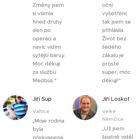
Změny jsem
oční
si všimla
vyšetření,
hned druhý
tak jsem se
den po
přihlásila.
operaci a
Život bez
navíc vidím
šedého
sytější barvy.
zákalu je
Moc děkuji
prostě
za službu
super, moc
Medbus.“
děkuji!“
Jiří Sup
Jiří Loskot
Valtice
Velké
Němčice
„Moje rodina
„Už jsem
byla
špatně viděl
překvapená,