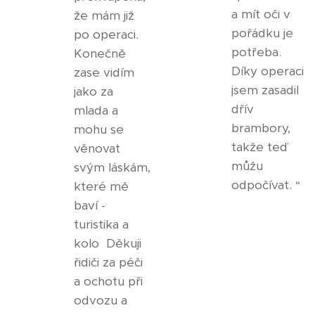
a mít oči v
že mám již
pořádku je
po operaci.
potřeba.
Konečně
Díky operaci
zase vidím
jsem zasadil
jako za
dřív
mlada a
brambory,
mohu se
takže teď
věnovat
můžu
svým láskám,
odpočívat. “
které mě
baví -
turistika a
kolo Děkuji
řidiči za péči
a ochotu při
odvozu a